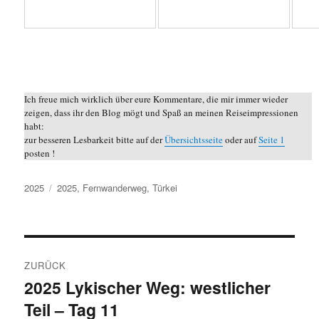
Ich freue mich wirklich über eure Kommentare, die mir immer wieder
zeigen, dass ihr den Blog mögt und Spaß an meinen Reiseimpressionen
habt:
zur besseren Lesbarkeit bitte auf der
Übersichtsseite
oder auf
Seite 1
posten !
Kategorien
Schlagwörter
2025
2025
,
Fernwanderweg
,
Türkei
Beitragsnavigation
ZURÜCK
2025 Lykischer Weg: westlicher
Vorheriger
Teil – Tag 11
Beitrag: