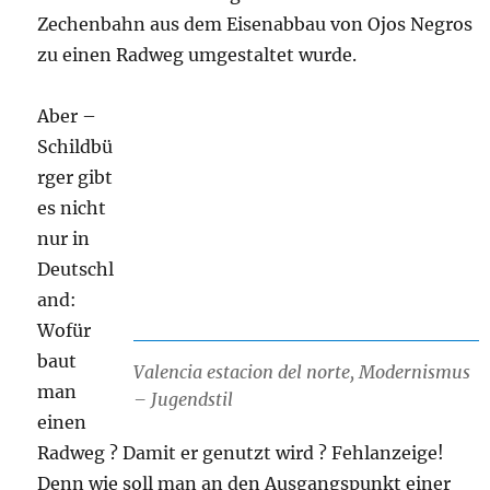
Zechenbahn aus dem Eisenabbau von Ojos Negros
zu einen Radweg umgestaltet wurde.
Aber –
Schildbü
rger gibt
es nicht
nur in
Deutschl
and:
Wofür
baut
Valencia estacion del norte, Modernismus
man
– Jugendstil
einen
Radweg ? Damit er genutzt wird ? Fehlanzeige!
Denn wie soll man an den Ausgangspunkt einer