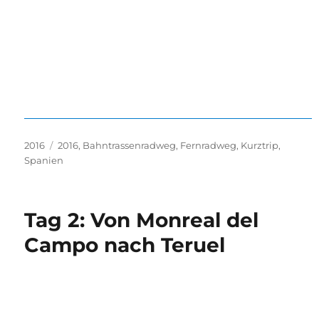
Kategorien
Schlagwörter
2016
2016
,
Bahntrassenradweg
,
Fernradweg
,
Kurztrip
,
Spanien
Tag 2: Von Monreal del
Campo nach Teruel