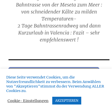
Bahntrasse von der Meseta zum Meer :
von schneidender Kälte zu milden
Temperaturen-
2 Tage Bahntrassenradweg und dann
Kurzurlaub in Valencia : Fazit – sehr
empfehlenswert !
zum Blog
Diese Seite verwendet Cookies, um die
Nutzerfreundlichkeit zu verbessern. Beim Anwählen
Den Blog schreibe ich meist während der Tour :
von "Akzeptieren"stimmst du der Verwendung ALLER
Cookies zu.
abends, wenn ich aufs Essen warte, vor dem
Einschlafen oder nachmittags auf der Hütte. Blogs
Cookie- Einstellungen
AKZEPTIEREN
gibt’s also meist dann, wenn ich solo unterwegs