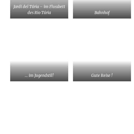
Jardí del Túria – im Flussbett
des Rio Túria
Bahnhof
… im Jugendstil!
Gute Reise !