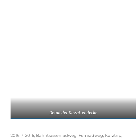
Detail der Kassettendecke
Kategorien
Schlagwörter
2016
2016
,
Bahntrassenradweg
,
Fernradweg
,
Kurztrip
,