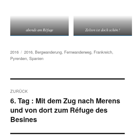
abends am Réfuge
Zelten ist doch schön !
Kategorien
Schlagwörter
2016
2016
,
Bergwanderung
,
Fernwanderweg
,
Frankreich
,
Pyrenäen
,
Spanien
Beitragsnavigation
ZURÜCK
6. Tag : Mit dem Zug nach Merens
Vorheriger
und von dort zum Réfuge des
Beitrag:
Besines