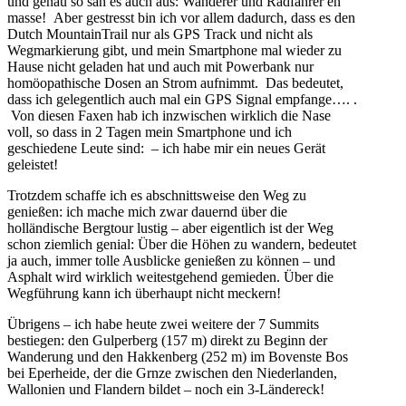
und genau so sah es auch aus: Wanderer und Radfahrer en
masse! Aber gestresst bin ich vor allem dadurch, dass es den
Dutch MountainTrail nur als GPS Track und nicht als
Wegmarkierung gibt, und mein Smartphone mal wieder zu
Hause nicht geladen hat und auch mit Powerbank nur
homöopathische Dosen an Strom aufnimmt. Das bedeutet,
dass ich gelegentlich auch mal ein GPS Signal empfange…. .
Von diesen Faxen hab ich inzwischen wirklich die Nase
voll, so dass in 2 Tagen mein Smartphone und ich
geschiedene Leute sind: – ich habe mir ein neues Gerät
geleistet!
Trotzdem schaffe ich es abschnittsweise den Weg zu
genießen: ich mache mich zwar dauernd über die
holländische Bergtour lustig – aber eigentlich ist der Weg
schon ziemlich genial: Über die Höhen zu wandern, bedeutet
ja auch, immer tolle Ausblicke genießen zu können – und
Asphalt wird wirklich weitestgehend gemieden. Über die
Wegführung kann ich überhaupt nicht meckern!
Übrigens – ich habe heute zwei weitere der 7 Summits
bestiegen: den Gulperberg (157 m) direkt zu Beginn der
Wanderung und den Hakkenberg (252 m) im Bovenste Bos
bei Eperheide, der die Grnze zwischen den Niederlanden,
Wallonien und Flandern bildet – noch ein 3-Ländereck!