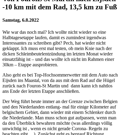
-10 km mit dem Rad, 13,5 km zu Fuß
Samstag, 6.8.2022
Wie war das noch mal? Ich wollte nicht wieder so eine
Halbtagesetappe laufen, damit es zumindest irgendwas
Interessantes zu schreiben gibt? Pech, hat wieder nicht
geklappt. Ich muss erst mal testen, ob mein Knie nach der
dicken Schleimbeutelentzündung im letzten Monat wieder
einsatzfähig ist – und das wollte ich nicht im Rahmen einer
30km – Etappe ausprobieren.
Also geht es bei Top-Hochsommerwetter mit dem Auto nach
Eijsden ins Maastal, von da aus mit dem Rad auf die Hügel
zurück nach Fouron-St Martin und dann kann ich nahtlos
ans Ende der letzten Etappe anschließen.
Der Weg führt heute immer an der Grenze zwischen Belgien
und den Niederlanden entlang- mal für einige Kilometer auf
belgischem Gebiet, dann wieder mit einem Schlenker durch
die Niederlande. Man muss schon gut aufpassen, wenn man
da den Überblick bewahren möchte (was allerdings völlig
unwichtig ist , wenn es nicht gerade Corona- Regeln zu
beachten gibt….). Zunächst geht es bergauf Richtung