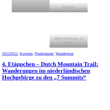
die Gulp
Blick auf Fourons- St
Martin
Kategorien
Schlagwörter
2022
2022
,
Kurztrip
,
Niederlande
,
Wandertour
4. Etäppchen – Dutch Mountain Trail:
Wanderungen im niederländischen
Hochgebirge zu den „7 Summits“