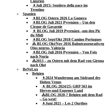
Ligurien
🚶Juli 2015: Sentiero della pace im
Trentino
Spanien
🚶BLOG Ostern 2026 La Gomera
🚶BLOG Juli 2021 Pyrenäen – Um den
Cirque de Gavarnie
🚶 BLOG Juli 2019 Pyrenäen –um den Pic
du Midi
🚶BLOG Sept/Okt 2018 Camino Portugues
🚴 BLOG Okt/Nov 2016 Bahntrassenradweg
Ojos negros, Valencia
🚶BLOG Juli 2016 Pyrenäen – Von Foix
nach Nuria
🚴2013 – zu Ostern mit dem Rad von Girona
nach Olot
BeNeLux
Belgien
🚶2024 Wanderung am Südrand des
Hohen Venns
🚶 BLOG 2024/25: GRP 563 im
Herver-und Eupener Land
🚴BLOG 2020-? Belgien mit dem Rad
– Go west!
🚶Juni 2021 – Les 2 Ourthes