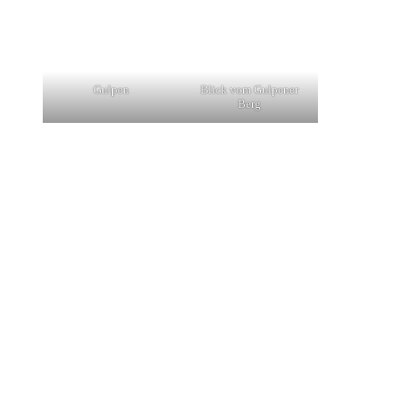
Gulpen
Blick vom Gulpener
Berg