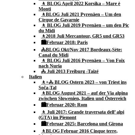
🚶 BLOG April 2022 Korsika – Mare è
Monti
🚶BLOG Juli 2021 Pyrenäen – Um den
Cirque de Gavarnie
🚶 BLOG Juli 2019 Pyrenäen – um den Pic
du Midi
🚶2018 Juli Mercantour, GR5 und GR53
🏙Februar 2018: Paris
🚴BLOG Okt/Nov 2017 Bordeaux-Sète:
Canal du Midi
🚶 BLOG Juli 2016 Pyrenäen – Von Foix
nach Nuria
🚴 Juli 2013 Freiburg -Taizé
Italien
🚶+🚴 BLOG Ostern 2023 – von Triest ins
Soča-Tal
🚶BLOG August 2021 – auf der Via alpina
zwischen Slowenien, Italien und Österreich
🏙Februar 2020: Rom
🚶 Juli 2017: Grande traversata dell’ alpi
(GTA) im Piemont
🏙Februar 2025: Barcelona und Girona
🚶BLOG Februar 2016 Cinque terre,