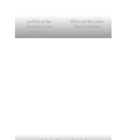
im Park an der
Blick auf die Liebe-
Stadtmauer von
Frauen Basilika
Maastrichr