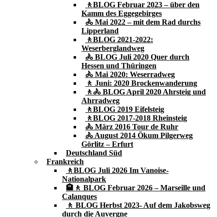
🚶BLOG Februar 2023 – über den
Kamm des Eggegebirges
🚴 Mai 2022 – mit dem Rad durchs
Lipperland
🚶BLOG 2021-2022:
Weserberglandweg
🚴 BLOG Juli 2020 Quer durch
Hessen und Thüringen
🚴 Mai 2020: Weserradweg
🚶 Juni: 2020 Brockenwanderung
🚶🚴 BLOG April 2020 Ahrsteig und
Ahrradweg
🚶BLOG 2019 Eifelsteig
🚶BLOG 2017-2018 Rheinsteig
🚴 März 2016 Tour de Ruhr
🚴 August 2014 Ökum Pilgerweg
Görlitz – Erfurt
Deutschland Süd
Frankreich
🚶BLOG Juli 2026 Im Vanoise-
Nationalpark
🏨🚶 BLOG Februar 2026 – Marseille und
Calanques
🚶 BLOG Herbst 2023- Auf dem Jakobsweg
durch die Auvergne