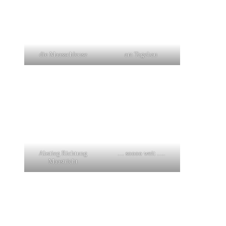
die Maasschleuse
am Tagebau
Abstieg Richtung
… soooo weit ….
Maastricht