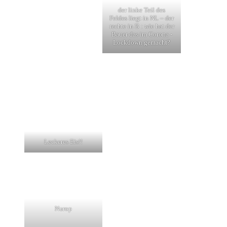
der linke Teil des
Feldes liegt in NL – der
rechte in B : wie hat der
Bauer das im Corona -
Lockdown gemacht?
Leckeres Eis!!
Nurop