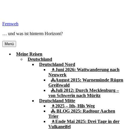
Zum
Inhalt
springen
Fernweh
… und was ist hinterm Horizont?
Menü
Meine Reisen
Deutschland
Deutschland Nord
🚶Juni 2026: Wattwanderung nach
Neuwerk
🚴August 2015: Warnemünde Rügen
Greifswald
🚴Juli 2012: Durch Mecklenburg –
von Schwerin nach Müritz
Deutschland Mitte
🚶2025 – Ith- Hils Weg
🚴 BLOG 2025: Radtour Aachen
Trier
🚶Ende Mai 2025: Drei Tage in der
Vulkaneifel