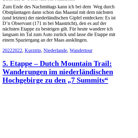
Zum Ende des Nachmittags kann ich bei dem Weg durch
Obstplantagen dann schon das Maastal mit dem nächsten
(und letzten) der niederländischen Gipfel entdecken: Es ist
D’n Observant (171 m bei Maastricht), den es auf der
nächsten Etappe zu besteigen gilt. Für heute wandere ich
langsam im Tal zum Auto zurück und lasse die Etappe mit
einem Spaziergang an der Maas ausklingen.
Kategorien
Schlagwörter
2022
2022
,
Kurztrip
,
Niederlande
,
Wandertour
5. Etappe – Dutch Mountain Trail:
Wanderungen im niederländischen
Hochgebirge zu den „7 Summits“