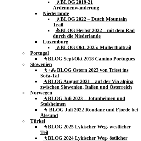
🚶BLOG 2019-21
Ardennenwanderung
Niederlande
🚶BLOG 2022 – Dutch Mountain
Trail
🚴BLOG Herbst 2022 – mit dem Rad
durch die Niederlande
Luxemburg
🚶BLOG Okt. 2025: Mullerthaltrail
Portugal
🚶BLOG Sept/Okt 2018 Camino Portugues
Slowenien
🚶+🚴 BLOG Ostern 2023 von Triest ins
Soča-Tal
🚶BLOG August 2021 – auf der Via alpina
zwischen Slowenien, Italien und Österreich
Norwegen
🚶BLOG Juli 2023 – Jotunheimen und
Stølsheimen
🚶 BLOG Juli 2022 Rondane und Fjorde bei
Ålesund
Türkei
🚶BLOG 2025 Lykischer Weg- westlicher
Teil
🚶BLOG 2024 Lykischer Weg- östlicher