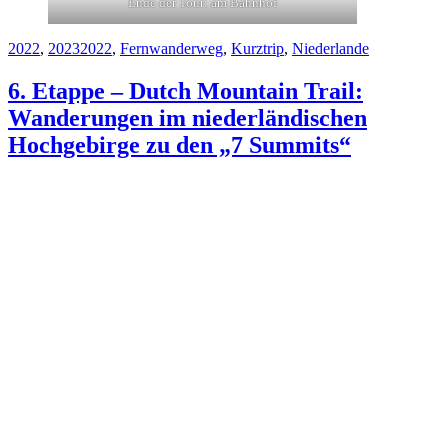
Ende der Tour: am Bahnhof
Kategorien
Schlagwörter
2022
,
2023
2022
,
Fernwanderweg
,
Kurztrip
,
Niederlande
6. Etappe – Dutch Mountain Trail:
Wanderungen im niederländischen
Hochgebirge zu den „7 Summits“