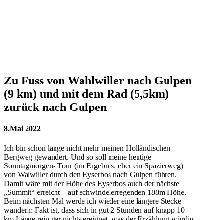
Zu Fuss von Wahlwiller nach Gulpen
(9 km) und mit dem Rad (5,5km)
zurück nach Gulpen
8.Mai 2022
Ich bin schon lange nicht mehr meinen Holländischen
Bergweg gewandert. Und so soll meine heutige
Sonntagmorgen- Tour (im Ergebnis: eher ein Spazierweg)
von Walwiller durch den Eyserbos nach Gülpen führen.
Damit wäre mit der Höhe des Eyserbos auch der nächste
„Summit“ erreicht – auf schwindelerregenden 188m Höhe.
Beim nächsten Mal werde ich wieder eine längere Stecke
wandern: Fakt ist, dass sich in gut 2 Stunden auf knapp 10
km Länge rein gar nichts ereignet, was der Erzählung würdig