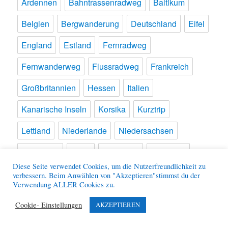
Ardennen
Bahntrassenradweg
Baltikum
Belgien
Bergwanderung
Deutschland
Eifel
England
Estland
Fernradweg
Fernwanderweg
Flussradweg
Frankreich
Großbritannien
Hessen
Italien
Kanarische Inseln
Korsika
Kurztrip
Lettland
Niederlande
Niedersachsen
Norwegen
NRW
Pilgerweg
Pyrenäen
Diese Seite verwendet Cookies, um die Nutzerfreundlichkeit zu
Radtour
Rheinland-Pfalz
Slowenien
verbessern. Beim Anwählen von "Akzeptieren"stimmst du der
Verwendung ALLER Cookies zu.
Spanien
Türkei
Wandertour
Wanderung
Cookie- Einstellungen
AKZEPTIEREN