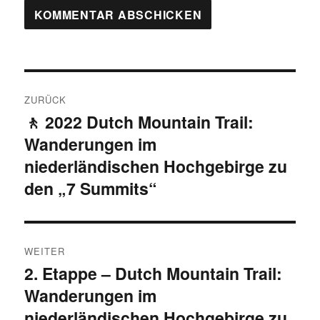
Beitragsnavigation
ZURÜCK
🚶 2022 Dutch Mountain Trail:
Vorheriger
Wanderungen im
Beitrag:
niederländischen Hochgebirge zu
den „7 Summits“
WEITER
2. Etappe – Dutch Mountain Trail:
Nächster
Wanderungen im
Beitrag:
niederländischen Hochgebirge zu