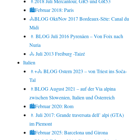
🚶2018 Juli Mercantour, GR5 und GR53
🏙Februar 2018: Paris
🚴BLOG Okt/Nov 2017 Bordeaux-Sète: Canal du
Midi
🚶 BLOG Juli 2016 Pyrenäen – Von Foix nach
Nuria
🚴 Juli 2013 Freiburg -Taizé
Italien
🚶+🚴 BLOG Ostern 2023 – von Triest ins Soča-
Tal
🚶BLOG August 2021 – auf der Via alpina
zwischen Slowenien, Italien und Österreich
🏙Februar 2020: Rom
🚶 Juli 2017: Grande traversata dell’ alpi (GTA)
im Piemont
🏙Februar 2025: Barcelona und Girona