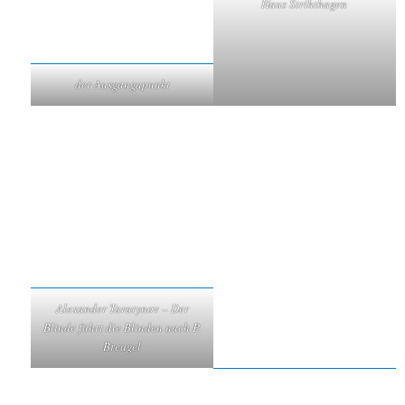
Haus Strihthagen
der Ausgangapunkt
Alexander Taratynov – Der
Blinde führt die Blinden nach P.
Breugel