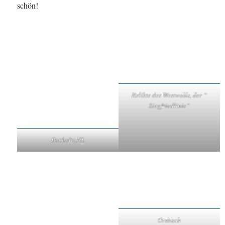
schön!
Relikte des Westwalls, der “
Siegfriedlinie“
Bocholtz,NL
Orsbach