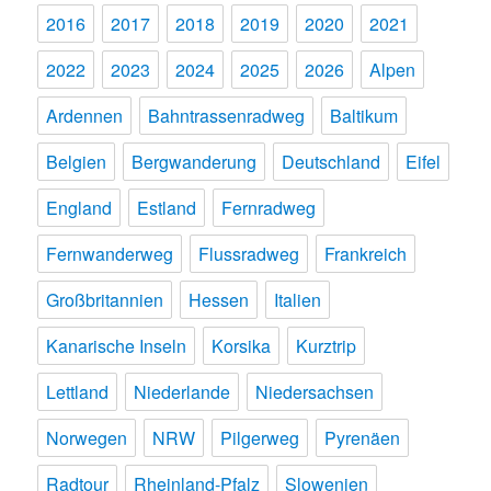
2016
2017
2018
2019
2020
2021
2022
2023
2024
2025
2026
Alpen
Ardennen
Bahntrassenradweg
Baltikum
Belgien
Bergwanderung
Deutschland
Eifel
England
Estland
Fernradweg
Fernwanderweg
Flussradweg
Frankreich
Großbritannien
Hessen
Italien
Kanarische Inseln
Korsika
Kurztrip
Lettland
Niederlande
Niedersachsen
Norwegen
NRW
Pilgerweg
Pyrenäen
Radtour
Rheinland-Pfalz
Slowenien