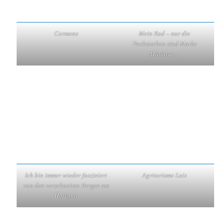
Cormons
Mein Rad – nur die
Packtaschen sind Marke
Miniatur…
Ich bin immer wieder fasziniert
Agriturismo Luis
von den verschneiten Bergen am
Horizont