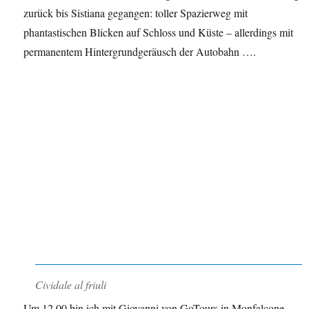
zurück bis Sistiana gegangen: toller Spazierweg mit
phantastischen Blicken auf Schloss und Küste – allerdings mit
permanentem Hintergrundgeräusch der Autobahn ….
Cividale al friuli
Um 12.00 bin ich mit Giovanni von GoTours in Monfalcone