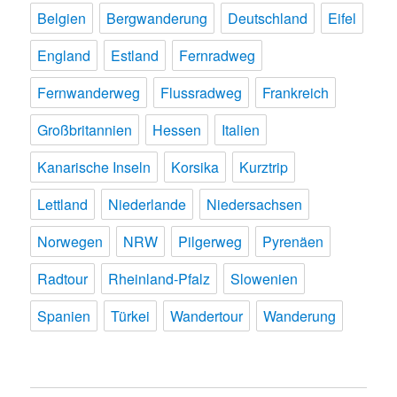
Belgien
Bergwanderung
Deutschland
Eifel
England
Estland
Fernradweg
Fernwanderweg
Flussradweg
Frankreich
Großbritannien
Hessen
Italien
Kanarische Inseln
Korsika
Kurztrip
Lettland
Niederlande
Niedersachsen
Norwegen
NRW
Pilgerweg
Pyrenäen
Radtour
Rheinland-Pfalz
Slowenien
Spanien
Türkei
Wandertour
Wanderung