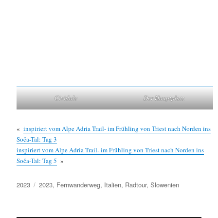
Cividale
Der Hauptplatz
«
inspiriert vom Alpe Adria Trail- im Frühling von Triest nach Norden ins
Soča-Tal: Tag 3
inspiriert vom Alpe Adria Trail- im Frühling von Triest nach Norden ins
Soča-Tal: Tag 5
»
Kategorien
Schlagwörter
2023
2023
,
Fernwanderweg
,
Italien
,
Radtour
,
Slowenien