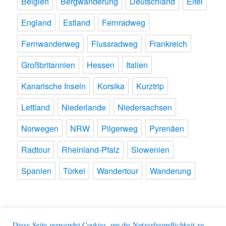
Belgien
Bergwanderung
Deutschland
Eifel
England
Estland
Fernradweg
Fernwanderweg
Flussradweg
Frankreich
Großbritannien
Hessen
Italien
Kanarische Inseln
Korsika
Kurztrip
Lettland
Niederlande
Niedersachsen
Norwegen
NRW
Pilgerweg
Pyrenäen
Radtour
Rheinland-Pfalz
Slowenien
Spanien
Türkei
Wandertour
Wanderung
Meine Reisen
Diese Seite verwendet Cookies, um die Nutzerfreundlichkeit zu