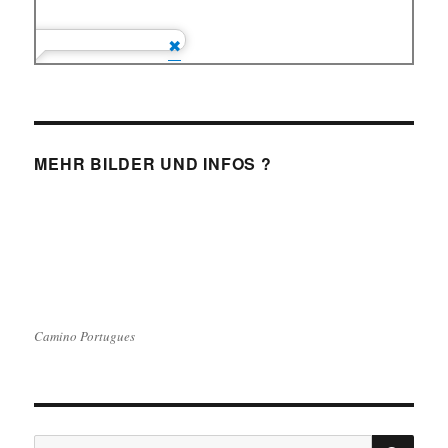
MEHR BILDER UND INFOS ?
Camino Portugues
SU
Suchen