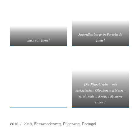
Jugendherberge in Portela de
kurz vor Tamel
Tamel
Die Pfarrkirche – mit
elektrischen Glocken und Neon –
strahlendem Kreuz ! Modern
times !
Kategorien
Schlagwörter
2018
2018
,
Fernwanderweg
,
Pilgerweg
,
Portugal