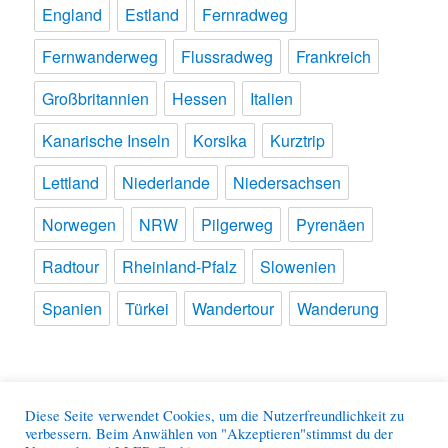
England
Estland
Fernradweg
Fernwanderweg
Flussradweg
Frankreich
Großbritannien
Hessen
Italien
Kanarische Inseln
Korsika
Kurztrip
Lettland
Niederlande
Niedersachsen
Norwegen
NRW
Pilgerweg
Pyrenäen
Radtour
Rheinland-Pfalz
Slowenien
Spanien
Türkei
Wandertour
Wanderung
Meine Reisen
Diese Seite verwendet Cookies, um die Nutzerfreundlichkeit zu
verbessern. Beim Anwählen von "Akzeptieren"stimmst du der