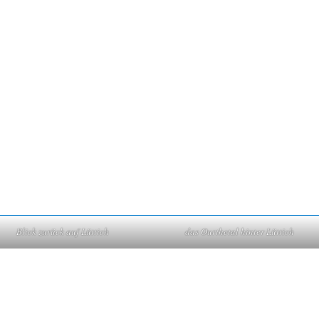
Blick zurück auf Lüttich
das Ourthetal hinter Lüttich