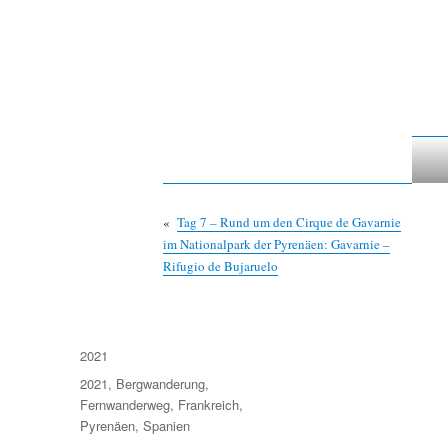
«
Tag 7 – Rund um den Cirque de Gavarnie
im Nationalpark der Pyrenäen: Gavarnie –
Rifugio de Bujaruelo
Kategorien
2021
Schlagwörter
2021
,
Bergwanderung
,
Fernwanderweg
,
Frankreich
,
Pyrenäen
,
Spanien