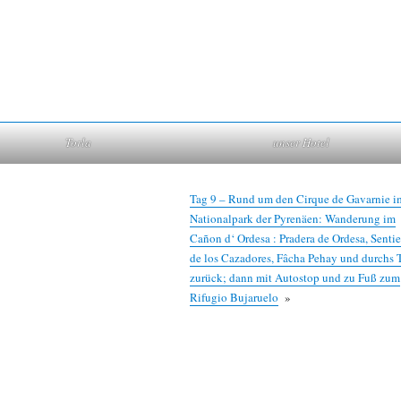
Torla
unser Hotel
Tag 9 – Rund um den Cirque de Gavarnie i
Nationalpark der Pyrenäen: Wanderung im
Cañon d‘ Ordesa : Pradera de Ordesa, Senti
de los Cazadores, Fâcha Pehay und durchs 
zurück; dann mit Autostop und zu Fuß zum
Rifugio Bujaruelo
»