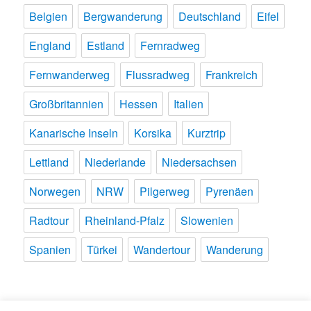
Belgien
Bergwanderung
Deutschland
Eifel
England
Estland
Fernradweg
Fernwanderweg
Flussradweg
Frankreich
Großbritannien
Hessen
Italien
Kanarische Inseln
Korsika
Kurztrip
Lettland
Niederlande
Niedersachsen
Norwegen
NRW
Pilgerweg
Pyrenäen
Radtour
Rheinland-Pfalz
Slowenien
Spanien
Türkei
Wandertour
Wanderung