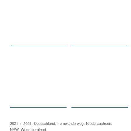
Kategorien
Schlagwörter
2021
2021
,
Deutschland
,
Fernwanderweg
,
Niedersachsen
,
NRW
,
Weserbergland