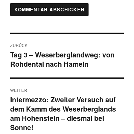
Beitragsnavigation
ZURÜCK
Tag 3 – Weserberglandweg: von
Vorheriger
Rohdental nach Hameln
Beitrag:
WEITER
Intermezzo: Zweiter Versuch auf
Nächster
dem Kamm des Weserberglands
Beitrag:
am Hohenstein – diesmal bei
Sonne!