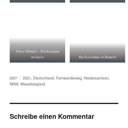
Unser Zimmer – Trockenraum
inclusive
Hochzeitshaus in Hameln
Kategorien
Schlagwörter
2021
2021
,
Deutschland
,
Fernwanderweg
,
Niedersachsen
,
NRW
,
Weserbergland
Schreibe einen Kommentar