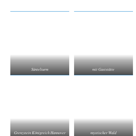
Süntelturm
mit Gaststätte
Grenzstein Königreich Hannover
mystischer Wald