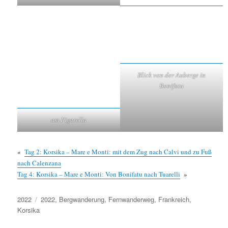
Blick von der Auberge in
Bonifatu
am Figarella
«
Tag 2: Korsika – Mare e Monti: mit dem Zug nach Calvi und zu Fuß
nach Calenzana
Tag 4: Korsika – Mare e Monti: Von Bonifatu nach Tuarelli
»
Kategorien
Schlagwörter
2022
2022
,
Bergwanderung
,
Fernwanderweg
,
Frankreich
,
Korsika