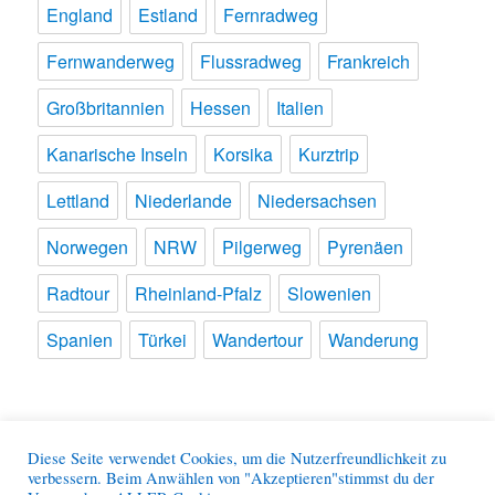
England
Estland
Fernradweg
Fernwanderweg
Flussradweg
Frankreich
Großbritannien
Hessen
Italien
Kanarische Inseln
Korsika
Kurztrip
Lettland
Niederlande
Niedersachsen
Norwegen
NRW
Pilgerweg
Pyrenäen
Radtour
Rheinland-Pfalz
Slowenien
Spanien
Türkei
Wandertour
Wanderung
Meine Reisen
Diese Seite verwendet Cookies, um die Nutzerfreundlichkeit zu
verbessern. Beim Anwählen von "Akzeptieren"stimmst du der