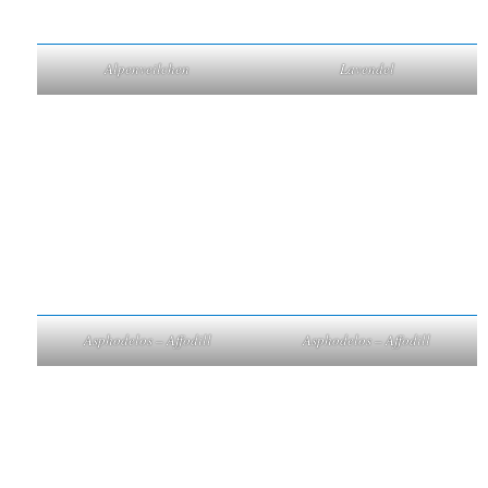
Alpenveilchen
Lavendel
Asphodelos – Affodill
Asphodelos – Affodill