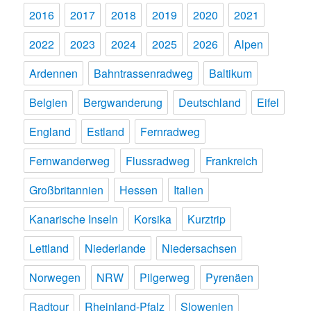
2016
2017
2018
2019
2020
2021
2022
2023
2024
2025
2026
Alpen
Ardennen
Bahntrassenradweg
Baltikum
Belgien
Bergwanderung
Deutschland
Eifel
England
Estland
Fernradweg
Fernwanderweg
Flussradweg
Frankreich
Großbritannien
Hessen
Italien
Kanarische Inseln
Korsika
Kurztrip
Lettland
Niederlande
Niedersachsen
Norwegen
NRW
Pilgerweg
Pyrenäen
Radtour
Rheinland-Pfalz
Slowenien