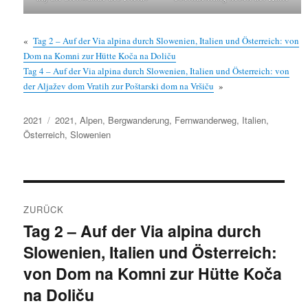
«
Tag 2 – Auf der Via alpina durch Slowenien, Italien und Österreich: von
Dom na Komni zur Hütte Koča na Doliču
Tag 4 – Auf der Via alpina durch Slowenien, Italien und Österreich: von
der Aljažev dom Vratih zur Poštarski dom na Vršiču
»
Kategorien
Schlagwörter
2021
2021
,
Alpen
,
Bergwanderung
,
Fernwanderweg
,
Italien
,
Österreich
,
Slowenien
Beitragsnavigation
ZURÜCK
Tag 2 – Auf der Via alpina durch
Vorheriger
Slowenien, Italien und Österreich:
Beitrag:
von Dom na Komni zur Hütte Koča
na Doliču