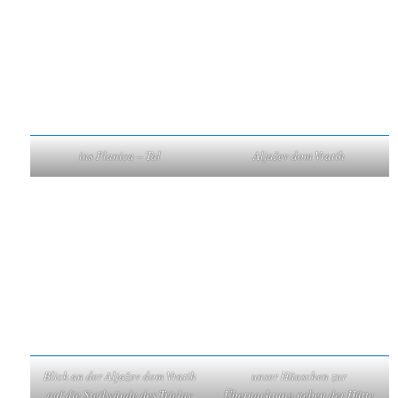
ins Planica – Tal
Aljažev dom Vratih
Blick an der Aljažev dom Vratih
unser Häuschen zur
auf die Steilwände des Triclav
Übernachtung neben der Hütte