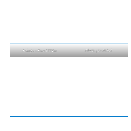
Luknja – Pass 1771m
Abstieg im Nebel