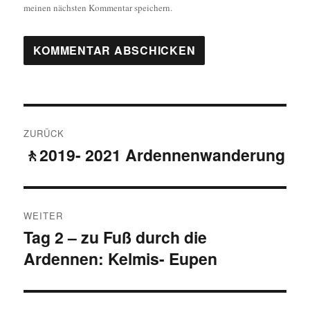
meinen nächsten Kommentar speichern.
Beitragsnavigation
ZURÜCK
🚶2019- 2021 Ardennenwanderung
Vorheriger
Beitrag:
WEITER
Tag 2 – zu Fuß durch die
Nächster
Ardennen: Kelmis- Eupen
Beitrag: