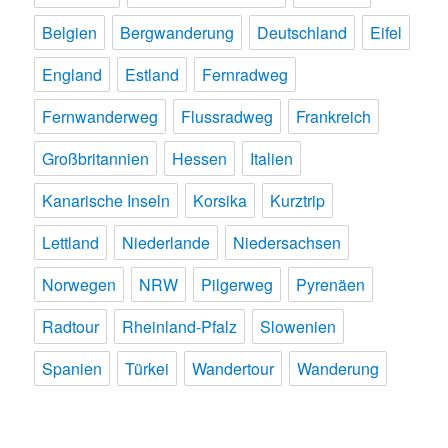
Belgien
Bergwanderung
Deutschland
Eifel
England
Estland
Fernradweg
Fernwanderweg
Flussradweg
Frankreich
Großbritannien
Hessen
Italien
Kanarische Inseln
Korsika
Kurztrip
Lettland
Niederlande
Niedersachsen
Norwegen
NRW
Pilgerweg
Pyrenäen
Radtour
Rheinland-Pfalz
Slowenien
Spanien
Türkei
Wandertour
Wanderung