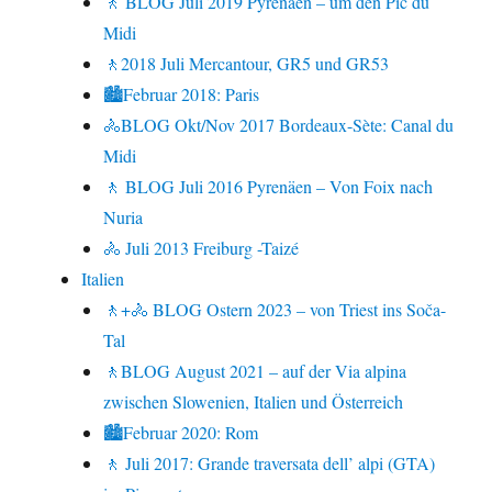
🚶 BLOG Juli 2019 Pyrenäen – um den Pic du
Midi
🚶2018 Juli Mercantour, GR5 und GR53
🏙Februar 2018: Paris
🚴BLOG Okt/Nov 2017 Bordeaux-Sète: Canal du
Midi
🚶 BLOG Juli 2016 Pyrenäen – Von Foix nach
Nuria
🚴 Juli 2013 Freiburg -Taizé
Italien
🚶+🚴 BLOG Ostern 2023 – von Triest ins Soča-
Tal
🚶BLOG August 2021 – auf der Via alpina
zwischen Slowenien, Italien und Österreich
🏙Februar 2020: Rom
🚶 Juli 2017: Grande traversata dell’ alpi (GTA)