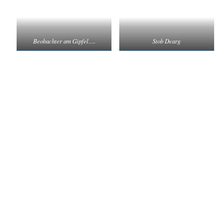
Beobachter am Gipfel….
Stob Dearg