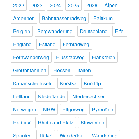
2022
2023
2024
2025
2026
Alpen
Ardennen
Bahntrassenradweg
Baltikum
Belgien
Bergwanderung
Deutschland
Eifel
England
Estland
Fernradweg
Fernwanderweg
Flussradweg
Frankreich
Großbritannien
Hessen
Italien
Kanarische Inseln
Korsika
Kurztrip
Lettland
Niederlande
Niedersachsen
Norwegen
NRW
Pilgerweg
Pyrenäen
Radtour
Rheinland-Pfalz
Slowenien
Spanien
Türkei
Wandertour
Wanderung