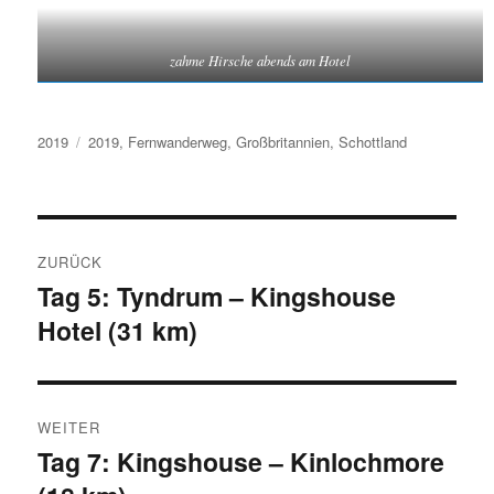
zahme Hirsche abends am Hotel
Kategorien
Schlagwörter
2019
2019
,
Fernwanderweg
,
Großbritannien
,
Schottland
Beitragsnavigation
ZURÜCK
Tag 5: Tyndrum – Kingshouse
Vorheriger
Hotel (31 km)
Beitrag:
WEITER
Tag 7: Kingshouse – Kinlochmore
Nächster
Beitrag: