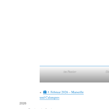
im Panier
Di
«
🏙🚶 Februar 2026 – Marseille
und Calanques
Kategorien
2026