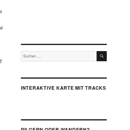
t
al
SUCHEN
Suchen
ig
nach:
INTERAKTIVE KARTE MIT TRACKS
PILGERN ODER WANDERN?