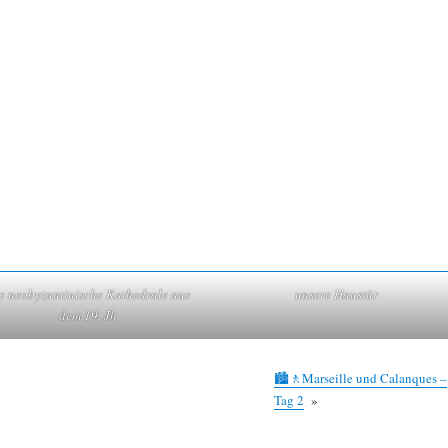
e neobyzantinische Kathedrale aus
unsere Haustür
dem 19. Jh
🏙🚶Marseille und Calanques –
Tag 2
»