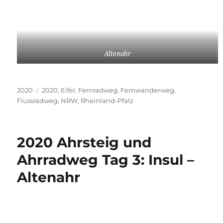
Altenahr
Kategorien
Schlagwörter
2020
2020
,
Eifel
,
Fernradweg
,
Fernwanderweg
,
Flussradweg
,
NRW
,
Rheinland-Pfalz
2020 Ahrsteig und
Ahrradweg Tag 3: Insul –
Altenahr