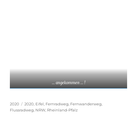
… angekommen … !
Kategorien
Schlagwörter
2020
2020
,
Eifel
,
Fernradweg
,
Fernwanderweg
,
Flussradweg
,
NRW
,
Rheinland-Pfalz