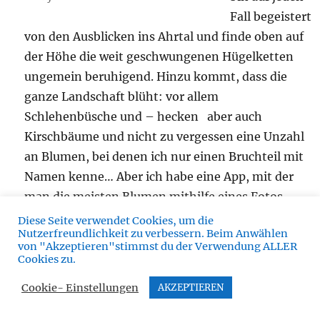
Fall begeistert
von den Ausblicken ins Ahrtal und finde oben auf
der Höhe die weit geschwungenen Hügelketten
ungemein beruhigend. Hinzu kommt, dass die
ganze Landschaft blüht: vor allem
Schlehenbüsche und – hecken aber auch
Kirschbäume und nicht zu vergessen eine Unzahl
an Blumen, bei denen ich nur einen Bruchteil mit
Namen kenne… Aber ich habe eine App, mit der
man die meisten Blumen mithilfe eines Fotos
finden kann – absolut genial (
Flora incognita
) .
Diese Seite verwendet Cookies, um die
Nutzerfreundlichkeit zu verbessern. Beim Anwählen
Nur- wenn ich die App zu ausführlich einsetze,
von "Akzeptieren"stimmst du der Verwendung ALLER
schaffe ich den Weg heute nicht…. Insgesamt fällt
Cookies zu.
mir das Abschalten schon etwas leichter – die
Cookie- Einstellungen
AKZEPTIEREN
Stille und die Bewegung sind ungemein hilfreich….