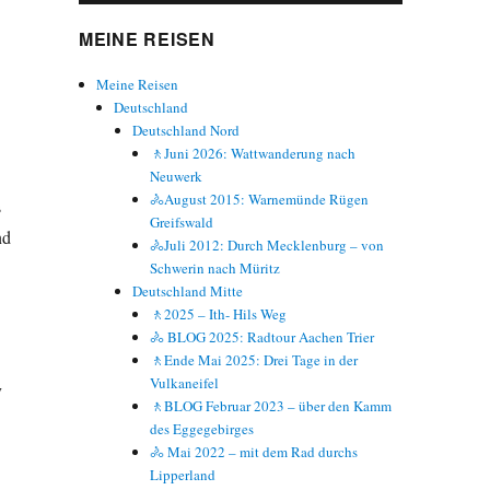
MEINE REISEN
Meine Reisen
Deutschland
Deutschland Nord
🚶Juni 2026: Wattwanderung nach
Neuwerk
🚴August 2015: Warnemünde Rügen
s
Greifswald
nd
🚴Juli 2012: Durch Mecklenburg – von
Schwerin nach Müritz
Deutschland Mitte
🚶2025 – Ith- Hils Weg
🚴 BLOG 2025: Radtour Aachen Trier
🚶Ende Mai 2025: Drei Tage in der
Vulkaneifel
v
🚶BLOG Februar 2023 – über den Kamm
des Eggegebirges
🚴 Mai 2022 – mit dem Rad durchs
Lipperland