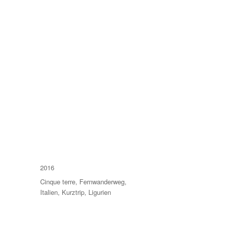
Kategorien
2016
Schlagwörter
Cinque terre
,
Fernwanderweg
,
Italien
,
Kurztrip
,
Ligurien