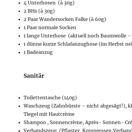
4 Unterhosen (à 30g)
2 BHs (à 30g)
2 Paar Wandersocken Falke (à 60g)
1 Paar normale Socken
1 lange Unterhose (aktuell noch Baumwolle –
1 dünne kurze Schlafanzughose (im Herbst ne
1 Badeanzug
Sanitär
Toilettentasche (140g)
Waschzeug (Zahnbürste – nicht abgesägt!), kl 
Tiegel mit Hautcrème
Shampoo , Sonnencrème, Après- Sonnen- Crème
Verbandszeug (Pflaster, Kompressen,Verbandsg