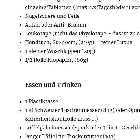
einzelne Tabletten ( max. 2x Tagesbedarf) von
Nagelschere und Feile
Autan oder Anti-Brumm
Leukotape (nicht das Physiotape!- das ist zu e
Handtuch, 80×40cm, (210g) – reiner Luxus
1 kleiner Waschlappen (20g)
1/2 Rolle Klopapier, (60g)
Essen und Trinken
1 Plastiktasse
1 kl Schweizer Taschenmesser (80g) oder Opine
Sicherheitskontrolle muss …)
Löffelgabelmesser (Spork oder 3-in 1 -Geschir
langer Löffel für Trockenfutter (10g)