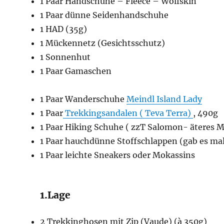
1 Paar Handschuhe – Fleece – Wolfskin
1 Paar dünne Seidenhandschuhe
1 HAD (35g)
1 Mückennetz (Gesichtsschutz)
1 Sonnenhut
1 Paar Gamaschen
1 Paar Wanderschuhe
Meindl Island Lady
1 Paar
Trekkingsandalen ( Teva Terra)
, 490g
1 Paar Hiking Schuhe ( zzT Salomon- äteres M
1 Paar hauchdünne Stoffschlappen (gab es mal
1 Paar leichte Sneakers oder Mokassins
1.Lage
2 Trekkinghosen mit Zip (Vaude) (à 350g)