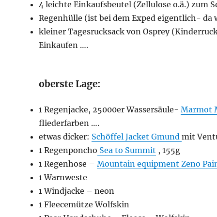
4 leichte Einkaufsbeutel (Zellulose o.ä.) zum 
Regenhülle (ist bei dem Exped eigentlich- da
kleiner Tagesrucksack von Osprey (Kinderruck
Einkaufen ….
oberste Lage:
1 Regenjacke, 25000er Wassersäule-
Marmot M
fliederfarben ….
etwas dicker:
Schöffel Jacket Gmund
mit Vent
1 Regenponcho
Sea to Summit
, 155g
1 Regenhose –
Mountain equipment Zeno Pai
1 Warnweste
1 Windjacke – neon
1 Fleecemütze Wolfskin